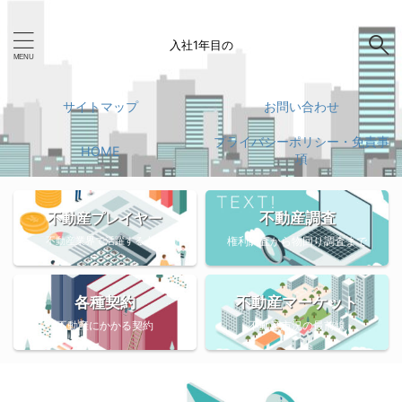
入社1年目の
サイトマップ
お問い合わせ
プライバシーポリシー・免責事
HOME
項
不動産調査
不動産プレイヤー
不動産業界で活躍する人々
権利調査から物回り調査まで
各種契約
不動産マーケット
不動産にかかる契約
不動産市況の最前線