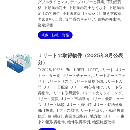
ダブルライセンス
,
テクノロジーと職業
,
不動産資
格
,
不動産鑑定士
,
不動産鑑定士なくなる
,
不動産鑑
定士の将来性
,
不動産鑑定士やめとけ
,
働き方改革
,
国家資格
,
士業
,
専門職のキャリア
,
資格の将来性
,
鑑定評価
就職・転職・資格
Ｊリートの取得物件（2025年8月公表
分）
2025/10/26
J-REIT
,
J‑REIT
,
Jリート
,
Jリー
トセクター別
,
Jリートチャート
,
Jリートポートフォ
リオ
,
Jリートリスク
,
Jリート価格予想
,
Jリート入
門
,
Jリート分配金
,
Jリート初心者向け
,
Jリート取
得物件
,
Jリート取得競争
,
Jリート売りタイミング
,
Jリート売買
,
Jリート市場動向
,
Jリート最新ニュー
ス
,
Jリート比較
,
Jリート買い時
,
Jリート銘柄分析
,
REIT投資
,
オフィス取得
,
リート利回り
,
不動産投資
信託
,
住宅取得
,
商業施設取得
,
地方都市Jリート
,
東
京23区取得物件
,
物件取得事例
,
物流施設取得