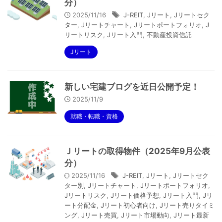
分）
2025/11/16
J-REIT
,
Jリート
,
Jリートセク
ター
,
Jリートチャート
,
Jリートポートフォリオ
,
J
リートリスク
,
Jリート入門
,
不動産投資信託
Jリート
新しい宅建ブログを近日公開予定！
2025/11/9
就職・転職・資格
Ｊリートの取得物件（2025年9月公表
分）
2025/11/16
J-REIT
,
Jリート
,
Jリートセク
ター別
,
Jリートチャート
,
Jリートポートフォリオ
,
Jリートリスク
,
Jリート価格予想
,
Jリート入門
,
Jリ
ート分配金
,
Jリート初心者向け
,
Jリート売りタイミ
ング
,
Jリート売買
,
Jリート市場動向
,
Jリート最新