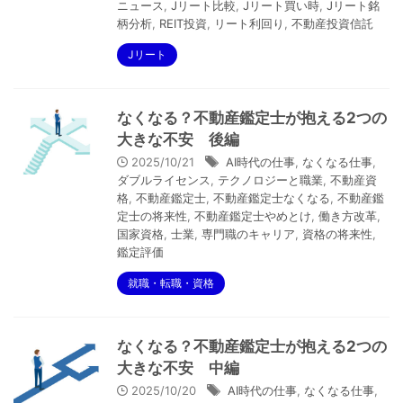
ニュース
,
Jリート比較
,
Jリート買い時
,
Jリート銘
柄分析
,
REIT投資
,
リート利回り
,
不動産投資信託
Jリート
なくなる？不動産鑑定士が抱える2つの
大きな不安 後編
2025/10/21
AI時代の仕事
,
なくなる仕事
,
ダブルライセンス
,
テクノロジーと職業
,
不動産資
格
,
不動産鑑定士
,
不動産鑑定士なくなる
,
不動産鑑
定士の将来性
,
不動産鑑定士やめとけ
,
働き方改革
,
国家資格
,
士業
,
専門職のキャリア
,
資格の将来性
,
鑑定評価
就職・転職・資格
なくなる？不動産鑑定士が抱える2つの
大きな不安 中編
2025/10/20
AI時代の仕事
,
なくなる仕事
,