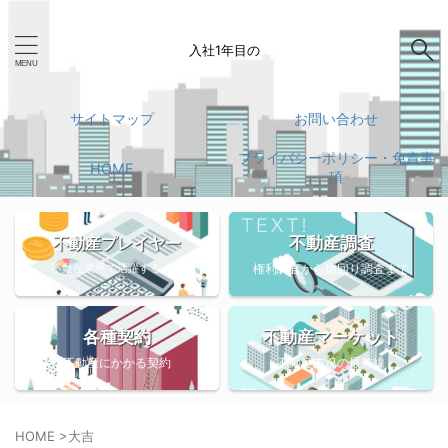
入社1年目の
サイトマップ
お問い合わせ
プライバシーポリシー・免責事
HOME
項
不動産調査
不動産プレイヤー
不動産業界で活躍する人々
権利調査から物回り調査まで
各種契約
不動産マーケット
不動産にかかる契約
不動産市況の最前線
HOME
>
大吉