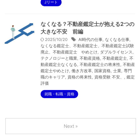
Jリート
なくなる？不動産鑑定士が抱える2つの
大きな不安 前編
2025/10/20
AI時代の仕事
,
なくなる仕事
,
なくなる鑑定士、不動産鑑定士、不動産鑑定士試験
廃止、不動産鑑定士 やめとけ
,
ダブルライセンス
,
テクノロジーと職業
,
不動産資格
,
不動産鑑定士
,
不
動産鑑定士なくなる
,
不動産鑑定士の将来性
,
不動産
鑑定士やめとけ
,
働き方改革
,
国家資格
,
士業
,
専門
職のキャリア
,
資格の将来性
,
資格受験 不安、
,
鑑定
評価
就職・転職・資格
Next »