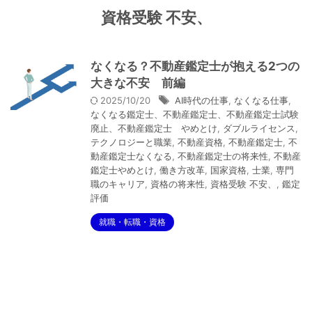
資格受験 不安、
なくなる？不動産鑑定士が抱える2つの
大きな不安 前編
2025/10/20
AI時代の仕事
,
なくなる仕事
,
なくなる鑑定士、不動産鑑定士、不動産鑑定士試験
廃止、不動産鑑定士 やめとけ
,
ダブルライセンス
,
テクノロジーと職業
,
不動産資格
,
不動産鑑定士
,
不
動産鑑定士なくなる
,
不動産鑑定士の将来性
,
不動産
鑑定士やめとけ
,
働き方改革
,
国家資格
,
士業
,
専門
職のキャリア
,
資格の将来性
,
資格受験 不安、
,
鑑定
評価
就職・転職・資格