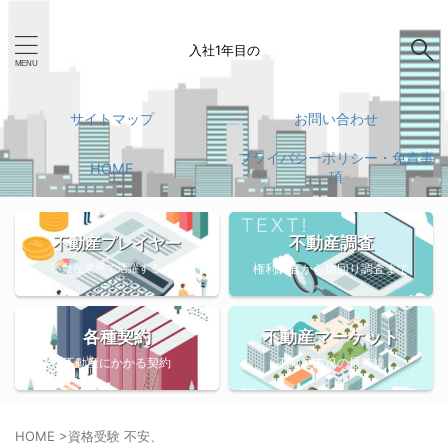
入社1年目の
サイトマップ
お問い合わせ
プライバシーポリシー・免責事
HOME
項
不動産調査
不動産プレイヤー
不動産業界で活躍する人々
権利調査から物回り調査まで
各種契約
不動産マーケット
不動産にかかる契約
不動産市況の最前線
HOME
>
資格受験 不安、