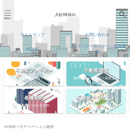
入社1年目の
サイトマップ
お問い合わせ
プライバシーポリシー・免責事
HOME
項
不動産調査
不動産プレイヤー
不動産業界で活躍する人々
権利調査から物回り調査まで
各種契約
不動産マーケット
不動産にかかる契約
不動産市況の最前線
HOME
>
モチベーション維持