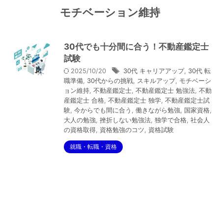
モチベーション維持
30代でも十分間に合う！不動産鑑定士
試験
2025/10/20
30代 キャリアアップ
,
30代 転
職準備
,
30代からの挑戦
,
スキルアップ
,
モチベーシ
ョン維持
,
不動産鑑定士
,
不動産鑑定士 勉強法
,
不動
産鑑定士 合格
,
不動産鑑定士 独学
,
不動産鑑定士試
験
,
今からでも間に合う
,
働きながら勉強
,
国家資格
,
大人の勉強
,
挫折しない勉強法
,
独学で合格
,
社会人
の資格取得
,
資格勉強のコツ
,
資格試験
就職・転職・資格